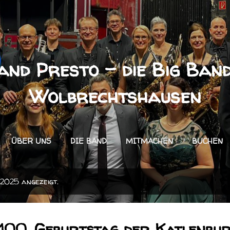
Direkt zum Hauptbereich
and Presto - die Big Ban
Wolbrechtshausen
ÜBER UNS
DIE BAND
MITMACHEN
BUCHEN
 2025 angezeigt.
 100. Geburtstag der Katlenbu