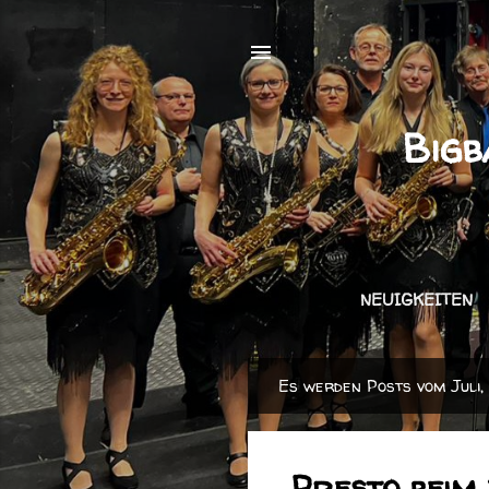
Bigb
NEUIGKEITEN
Es werden Posts vom Juli,
P
o
s
Presto beim