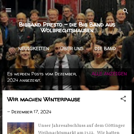
Direkt zum Hauptbereich
Bigband Presto - die Big Band aus
Wolbrechtshausen
NEUIGKEITEN
ÜBER UNS
DIE BAND
MITMACHEN
BUCHEN
MEHR…
Es werden Posts vom Dezember,
IMPRESSUM
ALLE ANZEIGEN
P
2024 angezeigt.
o
s
Wir machen Winterpause
t
-
Dezember 17, 2024
s
Unser Jahresabschluss auf dem Göttinger
Weihnachtsmarkt am 13.12. Wir hatten