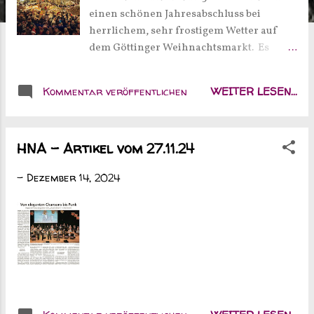
einen schönen Jahresabschluss bei
herrlichem, sehr frostigem Wetter auf
dem Göttinger Weihnachtsmarkt. Es
herrschte beste Stimmung und ein gut
gelauntes Publikum, welches uns erst
Kommentar veröffentlichen
WEITER LESEN...
nach 2 Zugaben in die wohlverdiente
Pause entließ. Wir wünschen Euch allen
noch eine ruhige Adventszeit und freuen
HNA - Artikel vom 27.11.24
uns auf das nächste Jahr!
-
Dezember 14, 2024